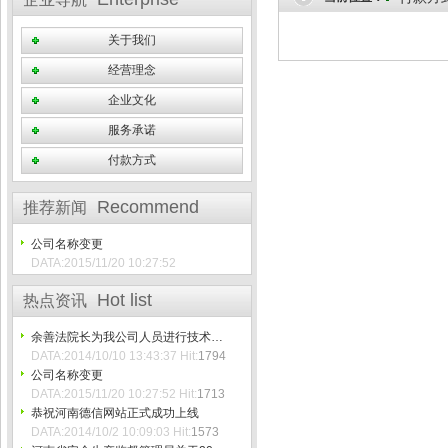
关于我们
经营理念
企业文化
服务承诺
付款方式
Recommend
推荐新闻
公司名称变更
DATA:2015/11/20 10:27:52
Hot list
热点资讯
余善法院长为我公司人员进行技术…
DATA:2014/10/10 13:43:37 Hit:
1794
公司名称变更
DATA:2015/11/20 10:27:52 Hit:
1713
恭祝河南德信网站正式成功上线
DATA:2014/10/2 10:09:03 Hit:
1573