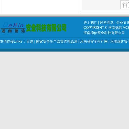
首
关于我们
|
经营理念
|
企业文
COPYRIGHT © 河南德信 V03 2
河南德信安全科技有限公司
友情连接Links ：
百度
|
国家安全生产监督管理总局
|
河南省安全生产网
|
河南煤矿安