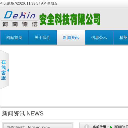
今天是:
8/7/2026, 11:38:57 AM 星期五
网站首页
关于我们
新闻资讯
信息公示
精英
新闻资讯 NEWS
News nav
新闻资
当前位置：
新闻导航