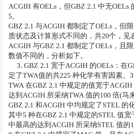
ACGIH
有
OELs
，但
GBZ 2.1
中无
OELs
5
。
GBZ 2.1
与
ACGIH
都制定了
OELs
，但限
质状态及计算形式不同的，共
20
个，见
ACGIH
与
GBZ 2.1
都制定了
OELs
，且限
数值不同的，分析如下。
3. GBZ 2.1
宽于
ACGIH
的
OELs
：在
G
定了
TWA
值的共
225
种化学有害因素。
TWA
在
GBZ 2.1
中规定的值宽于
ACGIH
达到
ACGIH
所采纳
TWA
值的
100
倍
(
马
GBZ 2.1
和
ACGIH
中均规定了
STEL
的
其中
5
种在
GBZ 2.1
中规定的
STEL
值宽
中最高的达到
ACGIH
所采纳
STEL
值的