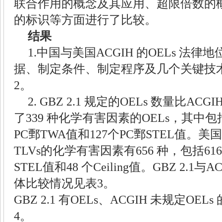
联合作用的概念及其应用、超限倍数的
的标识等方面进行了比较。
结果
1.
中国与美国
ACGIH
的
OELs
法律地
据、制定条件、制定程序及几个关键技
2
。
2. GBZ 2.1
规定的
OELs
数量比
ACGI
了
339
种化学有害因素的
OELs
，其中包
PC
鄄
TWA
值和
127
个
PC
鄄
STEL
值。美国
TLVs
的化学有害因素有
656
种，包括
61
STEL
值和
48
个
Ceiling
值。
GBZ 2.1
与
AC
体比较情况见表
3
。
GBZ 2.1
有
OELs
、
ACGIH
未规定
OELs
4
。