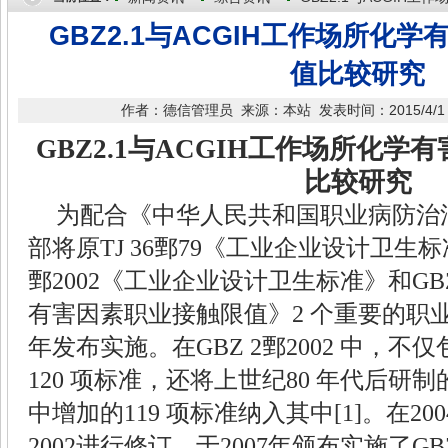
GBZ2.1与ACGIH工作场所化
值比较研究
作者：德信管理员 来源：本站 发表时间：2015/4/1 13
GBZ2.1
与
ACGIH
工作场所化学有
比较研究
为配合《中华人民共和国职业病防治
部将原
TJ 36
鄄
79
《工业企业设计卫生标
鄄
2002
《工业企业设计卫生标准》和
GB
有害因素职业接触限值》
2
个重要的职
年发布实施。在
GBZ 2
鄄
2002
中，不仅
120
项标准，还将上世纪
80
年代后研制
中增加的
119
项标准纳入其中
[1]
。在
20
2002
进行修订，于
2007
年颁布实施了
GBZ