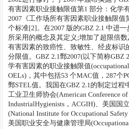
有害因素职业接触限值第
1
部分：化学
2007
《工作场所有害因素职业接触限值
个标准
[2]
。在
2007
版的
GBZ 2.1
中进一
所采用的概念及其定义
;
增加了超限倍数
有害因素的致癌性、致敏性、经皮标识
分限值。
GBZ 2.1
鄄
2007(
以下简称
GBZ 2
学有害因素的职业接触限值
(occupational
OELs)
，其中包括
53
个
MAC
值，
287
个
P
鄄
STEL
值。我国在
GBZ 2.1
的制定过程
工业卫生师协会
(American Conference o
IndustrialHygienists
，
ACGIH)
、美国国
(National Institute for Occupational Safe
美国职业安全与健康管理局
(Occupationa