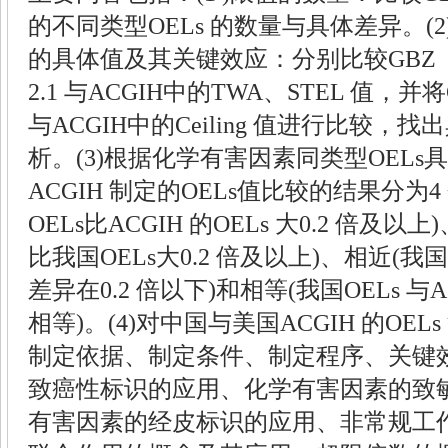
的不同类型
OELs
的数量与具体差异。
(2
的具体值及其关键效应：分别比较
GBZ
2.1
与
ACGIH
中的
TWA
、
STEL
值，并将
与
ACGIH
中的
Ceiling
值进行比较，找出
析。
(3)
根据化学有害因素同类型
OELs
具
ACGIH
制定的
OELs
值比较的结果分为
4
OELs
比
ACGIH
的
OELs
大
0.2
倍及以上
)
比我国
OELs
大
0.2
倍及以上
)
、相近
(
我国
差异在
0.2
倍以下
)
和相等
(
我国
OELs
与
A
相等
)
。
(4)
对中国与美国
ACGIH
的
OELs
制定依据、制定条件、制定程序、关键
致癌性标识的应用、化学有害因素的致
有害因素的经皮标识的应用、非常规工