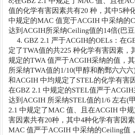
8;
在
GBZ 2.1
中规定了
MAC
值、且在
AC
值的化学有害因素共有
20
种，其中
5
种
中规定的
MAC
值宽于
ACGIH
中采纳的
C
达到
ACGIH
所采纳
Ceiling
值的
14
倍
(
巴豆
4. GBZ 2.1
严于
ACGIH
的
OELs
：在
GB
定了
TWA
值的共
225
种化学有害因素，
规定的
TWA
值严于
ACGIH
采纳的值，其
所采纳
TWA
值的
1/10(
甲醇和酌鄄六六六
和
ACGIH
中均规定了
STEL
的化学有害
在
GBZ 2.1
中规定的
STEL
值严于
ACGIH
达到
ACGIH
所采纳
STEL
值的
1/6
左右
(
2.1
中规定了
MAC
值、且在
ACGIH
中规
害因素共有
20
种，其中
4
种化学有害因素
MAC
值严于
ACGIH
中采纳的
Ceiling
值