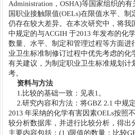
Administration
，
OSHA)
等国家组织的有
国职业接触限值
(OELs)
在限值水平、制
仍存在较大差异。在本次研究中，将我
中规定的与
ACGIH
于
2013
年发布的化
数量、水平、制定和管理过程等方面进
业卫生标准制修订过程中优先考虑的化
有关建议，为制定职业卫生标准规划计
考。
资料与方法
1.
比较的基础一致：见表
1
。
2.
研究内容和方法：将
GBZ 2.1
中规
2013
年采纳的化学有害因素
OELs
按照
较分析数据库，并进行比较分析，得出
主要内容包括：
(1 )
限值的数量：比较
GB