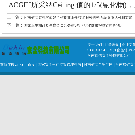
ACGIH
所采纳
Ceiling
值的
1/5(
氰化物
)
，
上一篇：
河南省安监总局做好全省职业卫生技术服务机构丙级资质认可和监督
下一篇：
国家卫生和计划生育委员会令第5号《职业健康检查管理办法》
关于我们
|
经营理念
|
企业文
COPYRIGHT © 河南德信 V03 2
河南德信安全科技有限公司
友情连接Links ：
百度
|
国家安全生产监督管理总局
|
河南省安全生产网
|
河南煤矿安