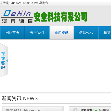
今天是:
8/8/2026, 4:09:35 PM 星期六
网站首页
关于我们
新闻资讯
信息公示
精英
新闻资讯 NEWS
News nav
新闻资
当前位置：
新闻导航