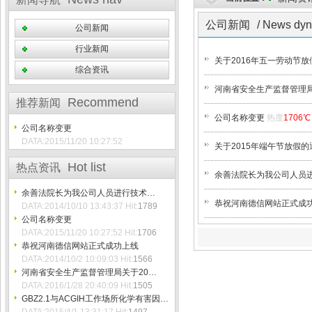
公司新闻
/ News dy
公司新闻
行业新闻
关于2016年五一劳动节
综合资讯
河南省安全生产监督管理局
Recommend
推荐新闻
公司名称变更
热度
1706℃
公司名称变更
DATA:2015/11/20 10:27:52
关于2015年端午节放假的
Hot list
热点资讯
余善法院长为我公司人员
余善法院长为我公司人员进行技术…
恭祝河南德信网站正式成
DATA:2014/10/10 13:43:37 Hit:
1789
公司名称变更
DATA:2015/11/20 10:27:52 Hit:
1706
恭祝河南德信网站正式成功上线
DATA:2014/10/2 10:09:03 Hit:
1566
河南省安全生产监督管理局关于20…
DATA:2016/1/28 20:40:09 Hit:
1505
GBZ2.1与ACGIH工作场所化学有害因…