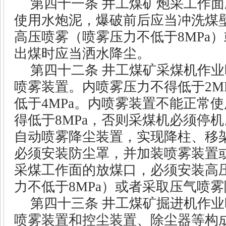
第四十一条
井工煤矿炮采工作面
使用水炮泥，爆破前后应当冲洗煤
高压喷雾（喷雾压力不低于
8MPa
）
出煤时应当洒水降尘。
第四十二条
井工煤矿采煤机作业
喷雾装置。内喷雾压力不得低于
2M
低于
4MPa
。内喷雾装置不能正常使
得低于
8MPa
，否则采煤机必须停机
自动喷雾降尘装置，实现降柱、移
必须安装防尘罩，并加装喷雾装置
采煤工作面的放煤口，必须安装高
力不低于
8MPa
）或者采取压气喷雾
第四十三条
井工煤矿掘进机作业
喷雾装置和控尘装置、除尘器等构