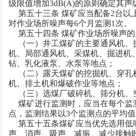
级限值增加
3dB(A)
的原则确定其声
第五十三条
煤矿应当配备
2
台以
对作业场所噪声每
6
个月监测
1
次。
第五十四条
煤矿作业场所噪声的
（一）井工煤矿的主要通风机、
机、局部通风机、采煤机、掘进机
钻、乳化液泵、水泵等地点；
（二）露天煤矿的挖掘机、穿孔
机、排土机和爆破作业等地点；
（三）选煤厂破碎机、筛分机、
煤矿进行监测时，应当在每个监
点，监测结果以
3
个监测点的平均值
第五十五条煤矿应当优先选用低
声、消声、吸声、减振、减少接触