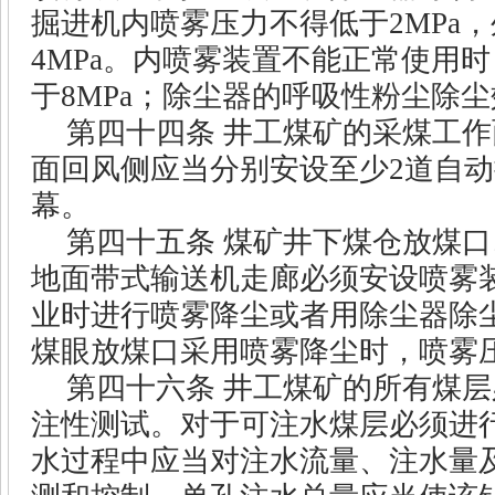
掘进机内喷雾压力不得低于
2MPa
，
4MPa
。内喷雾装置不能正常使用时
于
8MPa
；除尘器的呼吸性粉尘除尘
第四十四条
井工煤矿的采煤工作
面回风侧应当分别安设至少
2
道自动
幕。
第四十五条
煤矿井下煤仓放煤口
地面带式输送机走廊必须安设喷雾
业时进行喷雾降尘或者用除尘器除
煤眼放煤口采用喷雾降尘时，喷雾
第四十六条
井工煤矿的所有煤层
注性测试。对于可注水煤层必须进
水过程中应当对注水流量、注水量