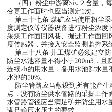
（四）粉尘中游离
Si
○２含量，
变更工作面时也应当测定
1
次。
第三十七条
煤矿应当使用粉尘采
度测定仪等仪器设备进行粉尘浓度
采煤工作面回风巷、掘进工作面回
度传感器，并接入安全监测监控系
第三十八条
井工煤矿必须建立防
防尘水池容量不得小于
200m3
，且
连续
2h
的用水量，备用水池贮水量
水池的
50%
。
防尘管路应当敷设到所有能产生
点，没有防尘供水管路的采掘工作
水管路管径应当满足矿井防尘用水
满足静压水压力的要求。