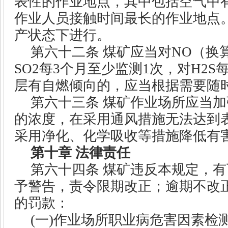
表性的作业地点，其中包括空气中
作业人员接触时间最长的作业地点
产状态下进行。
第六十二条
煤矿应当对
NO
（换
SO2
每
3
个月至少监测
1
次，对
H2S
层有自燃倾向的，应当根据需要随
第六十三条
煤矿作业场所应当加
的浓度，在采用通风措施无法达到
采用净化、化学吸收等措施降低有
第十章
法律责任
第六十四条
煤矿违反本规定，有
予警告，责令限期改正；逾期不改
的罚款：
(
一
)
作业场所职业病危害因素检