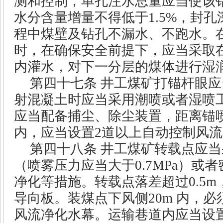
测和控制，单孔注水总量应当使该
水分含量增量不得低于
1.5%
，封孔
程中煤壁及钻孔不漏水、不跑水。
时，在确保安全前提下，应当采取
内灌水，对下一分层的煤体进行湿
第四十七条
井工煤矿打锚杆眼应
射混凝土时应当采用潮喷或者湿喷
应当配备捕尘、除尘装置，距离锚
内，应当设置
2
道以上自动控制风流
第四十八条
井工煤矿转载点应当
（喷雾压力应当大于
0.7MPa
）或者
净化等措施。转载点落差超过
0.5m
导向板。装煤点下风侧
20m
内，必
风流净化水幕。运输巷道内应当设