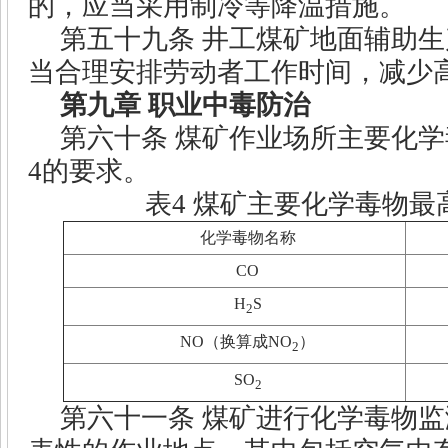
的，应当采用制冷等降温措施。
第五十九条
井工煤矿地面辅助生
当合理安排劳动者工作时间，减少
第九章
职业中毒防治
第六十条
煤矿作业场所主要化学
4
的要求。
表
4
煤矿主要化学毒物最
化学毒物名称
CO
H
S
2
NO
（换算成
NO
）
2
SO
2
第六十一条
煤矿进行化学毒物监