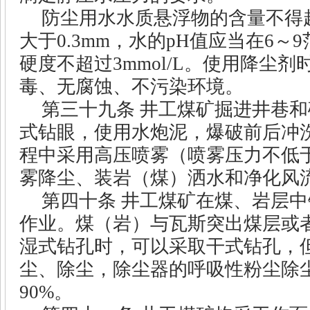
防尘用水水质悬浮物的含量不得
大于
0.3mm
，水的
pH
值应当在
6
～
9
硬度不超过
3mmol/L
。使用降尘剂
毒、无腐蚀、不污染环境。
第三十九条
井工煤矿掘进井巷和
式钻眼，使用水炮泥，爆破前后冲
程中采用高压喷雾（喷雾压力不低
雾降尘、装岩（煤）洒水和净化风
第四十条
井工煤矿在煤、岩层中
作业。煤（岩）与瓦斯突出煤层或
湿式钻孔时，可以采取干式钻孔，
尘、除尘，除尘器的呼吸性粉尘除
90%
。