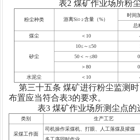
表
2
煤矿作业场所粉
时间
游离
Si
○
含量（
%
）
粉尘种类
２
总
煤尘
＜
10
10
≤～≤
50
矽尘
50
＜～≤
80
0
＞
80
0
水泥尘
＜
10
第三十五条
煤矿进行粉尘监测时
布置应当符合表
3
的要求。
表
3
煤矿作业场所测尘点的
类别
生产工艺
司机操作采煤机、打眼、人工落煤及攉煤
采煤工作面
多工序同时作业