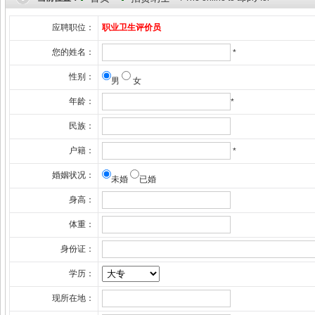
应聘职位：
职业卫生评价员
您的姓名：
*
性别：
男
女
年龄：
*
民族：
户籍：
*
婚姻状况：
未婚
已婚
身高：
体重：
身份证：
学历：
现所在地：